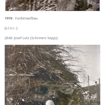
1976
: Funkenaufbau.
[v.l.n.r. ]
(Bild: Josef Lutz (Schriners Sepp))