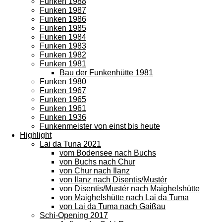
Funken 1988
Funken 1987
Funken 1986
Funken 1985
Funken 1984
Funken 1983
Funken 1982
Funken 1981
Bau der Funkenhütte 1981
Funken 1980
Funken 1967
Funken 1965
Funken 1961
Funken 1936
Funkenmeister von einst bis heute
Highlight
Lai da Tuna 2021
vom Bodensee nach Buchs
von Buchs nach Chur
von Chur nach Ilanz
von Ilanz nach Disentis/Mustér
von Disentis/Mustér nach Maighelshütte
von Maighelshütte nach Lai da Tuma
von Lai da Tuma nach Gaißau
Schi-Opening 2017