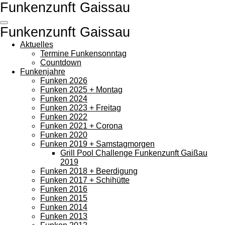
Funkenzunft Gaissau
Zum
Hauptinhalt
springen
Funkenzunft Gaissau
Aktuelles
Termine Funkensonntag
Countdown
Funkenjahre
Funken 2026
Funken 2025 + Montag
Funken 2024
Funken 2023 + Freitag
Funken 2022
Funken 2021 + Corona
Funken 2020
Funken 2019 + Samstagmorgen
Grill Pool Challenge Funkenzunft Gaißau
2019
Funken 2018 + Beerdigung
Funken 2017 + Schihütte
Funken 2016
Funken 2015
Funken 2014
Funken 2013