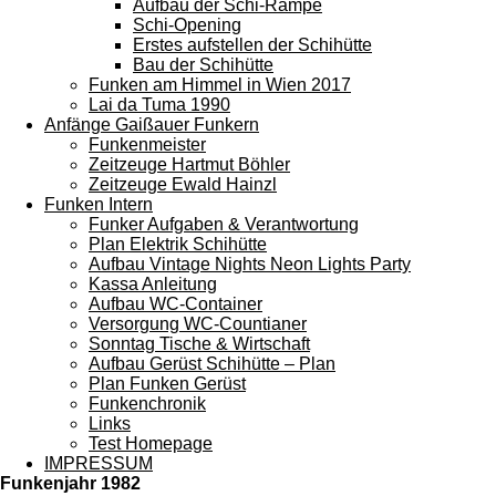
Aufbau der Schi-Rampe
Schi-Opening
Erstes aufstellen der Schihütte
Bau der Schihütte
Funken am Himmel in Wien 2017
Lai da Tuma 1990
Anfänge Gaißauer Funkern
Funkenmeister
Zeitzeuge Hartmut Böhler
Zeitzeuge Ewald Hainzl
Funken Intern
Funker Aufgaben & Verantwortung
Plan Elektrik Schihütte
Aufbau Vintage Nights Neon Lights Party
Kassa Anleitung
Aufbau WC-Container
Versorgung WC-Countianer
Sonntag Tische & Wirtschaft
Aufbau Gerüst Schihütte – Plan
Plan Funken Gerüst
Funkenchronik
Links
Test Homepage
IMPRESSUM
Funkenjahr 1982